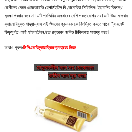
রোগীদের যেমন এইচআইভি হেপাটাইটিস বি ,গানোরিয়া সিফিলিস। ইত্যাদির বিরুদ্ধে
সুরক্ষা প্রদান করে না। এটি প্রতিদিন একবারের বেশি গ্রহণযোগ্য নয়। এটি উচ্চ মাত্রার
ক্যালোরিযুক্ত খাদ্যাভ্যাস এই ঔষধের প্রভাবক কে বিলম্বিত করতে পারে। ট্যাবলেট
ডিফুসুর্গত ধমনী হাইপার্টেশন,উচ্চ রক্তচাপ জনিত চিকিৎসায় সাহায্য করে।
আরাও পুরুনঃ
টি সিএম রিমুভার ক্রিম ব্যবহারের নিয়ম