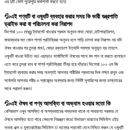
এর দুটি কোর্স পুরোপুরি কমপ্লিট করতে হবে।
💦এই পণ্যটি বা ওষুধটি ব্যবহার করার সময় কি ভারী যন্ত্রপাতি
ড্রাইভ করা বা পরিচালনা করা নিরাপদ
ভিগোরা ১০০ mg ট্যাবলেট খাওয়ার প্রথম অনুভব মাথা ঘোড়া ,হাইপারট্রেশন,
মাথাব্যথার মত কোন পার্শ্ব প্রতিক্রিয়া অনুভব হলে গাড়ি চালনা করা নিরাপদ নয় যদি
ঔষধ খাওয়ার পর তন্দ্রা মাথ।, ঘোড়া রক্তচাপ ইত্যাদি সমস্যা অনুভূত হয় তাহলে
ওষুধটি খাওয়া উচিত নয়। এছাড়াও ফার্মাসিস্টে ঔষধের সাথে মদ পান না করতে বলেছেন
এতে করে তন্দ্রা ভাব বা পার্শ্ব প্রতিক্রিয়া তীব্র হয়ে দাঁড়ায়। ভিগোরা ১০০ এম জি
ট্যাবলেট ব্যবহার করার সময় অবশ্যই আপনার শারীরিক প্রভাবের দিক লক্ষ্য রাখুন এবং
সর্বোপরি আপনার শরীর ও স্বাস্থ্যের অবস্থার জন্য নির্দিষ্ট সুপারিশের জন্য ডাক্তারের
সাথে পরামর্শ করুন।
💦এই ঔষধ বা পণ্য আসক্তি বা অভ্যাস হওয়ার মতো কি
বেশিরভাগ ওষুধ আসক্তি বা অপব্যবহারের সম্ভাবনা থাকে না সাধারণত সরকার যে
ঔষধে আসক্তি হতে পারে সেগুলো নিয়ন্ত্রণ করে। উদাহরণ ভারতের সিডিউল এইচ
অথবা এক্স ও যুক্তরাষ্ট্রের সিডিউল ।। অন্যের প্যাকেট দেখে নিশ্চিত করুন যে ওষুধটি