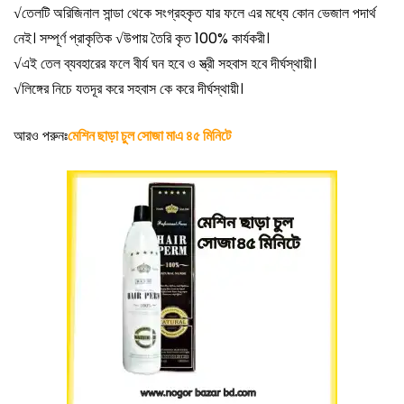
√
তেলটি অরিজিনাল সান্ডা থেকে সংগ্রহকৃত যার ফলে এর মধ্যে কোন ভেজাল পদার্থ
নেই। সম্পূর্ণ প্রাকৃতিক
√
উপায় তৈরি কৃত 100% কার্যকরী।
√
এই তেল ব্যবহারের ফলে বীর্য ঘন হবে ও স্ত্রী সহবাস হবে দীর্ঘস্থায়ী।
√
লিঙ্গের নিচে যতদূর করে সহবাস কে করে দীর্ঘস্থায়ী।
আরও পরুনঃ
মেশিন ছাড়া চুল সোজা মাএ ৪৫ মিনিটে