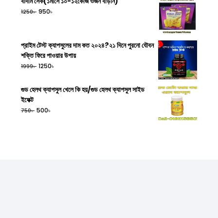
বাদাম সেক(১মাসে ১০-১২কেজি ওজন বাড়ান)
৳
950
৳
1250
প্রাইম টেস্ট ক্যাপসুলের দাম কত ২০২৪?২১ দিনে পুরনো যৌবন
শক্তি ফিরে পাওয়ার উপায়
৳
1250
৳
1999
গুড হেলথ ক্যাপসুল খেলে কি হয়/গুড হেলথ ক্যাপসুল সাইড
ইফেক্ট
৳
500
৳
750