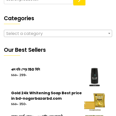
Categories
Select a category
Our Best Sellers
এক্স বডি স্প্রে 150 মিলি
৳
299
৳
550
Gold 24k Whitening Soap Best price
in bd-nogorbazarbd.com
৳
350
৳
550