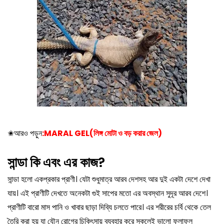
✬
আরও পড়ুন
:
MARAL GEL(লিঙ্গ মোটা ও বড় করার জেল)
সান্ডা কি এবং এর কাজ?
সান্ডা হলো একপ্রকার প্রাণী। যেটা শুধুমাত্র আরব দেশসহ আর দুই একটা দেশে দেখা
যায়। এই প্রাণীটি দেখতে অনেকটা গুই সাপের মতো এর অবস্থান সুদূর আরব দেশে।
প্রাণীটি বারো মাস পানি ও খাবার ছাড়া দিব্যি চলতে পারে। এর শরীরের চর্বি থেকে তেল
তৈরি করা হয় যা যৌন রোগের চিকিৎসায় ব্যবহার করে সকলেই ভালো ফলাফল