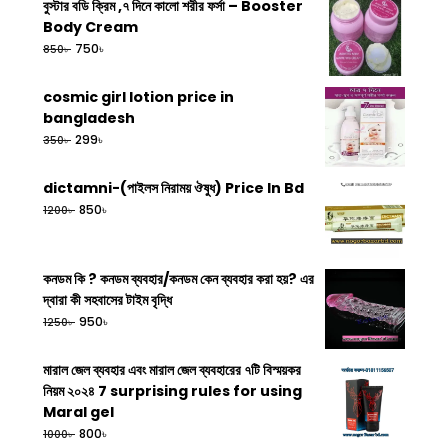
বুস্টার বডি ক্রিম ,৭ দিনে কালো শরীর ফর্সা – Booster
Body Cream
৳
750
৳
850
cosmic girl lotion price in
bangladesh
৳
299
৳
350
dictamni-(পাইলস নিরাময় ঔষুধ) Price In Bd
৳
850
৳
1200
কনডম কি ? কনডম ব্যবহার/কনডম কেন ব্যবহার করা হয়? এর
দ্বারা কী সহবাসের টাইম বৃদ্ধি
৳
950
৳
1250
মারাল জেল ব্যবহার এবং মারাল জেল ব্যবহারের ৭টি বিস্ময়কর
নিয়ম ২০২৪ 7 surprising rules for using
Maral gel
৳
800
৳
1000