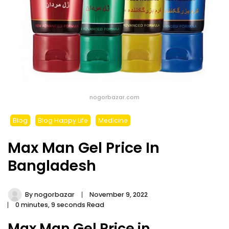
nogorbazar.com
Blog
Blog Happy Life
Medicine
Max Man Gel Price In
Bangladesh
By
nogorbazar
November 9, 2022
0 minutes, 9 seconds Read
Max Man Gel Price in