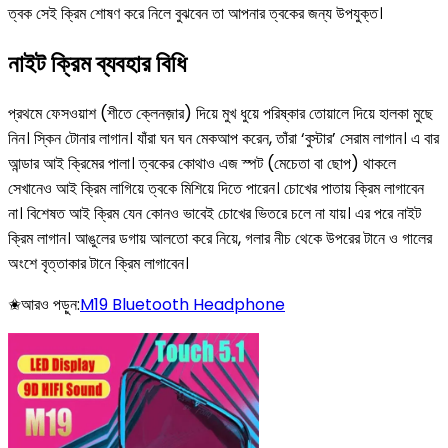
ত্বক সেই ক্রিম শোষণ করে নিলে বুঝবেন তা আপনার ত্বকের জন্য উপযুক্ত।
নাইট ক্রিম ব্যবহার বিধি
প্রথমে ফেসওয়াশ (শীতে ক্লেনজ়ার) দিয়ে মুখ ধুয়ে পরিষ্কার তোয়ালে দিয়ে হালকা মুছে
নিন। স্কিন টোনার লাগান। যাঁরা ঘন ঘন মেকআপ করেন, তাঁরা ‘বুস্টার’ সেরাম লাগান। এ বার
আন্ডার আই ক্রিমের পালা। ত্বকের কোথাও এজ স্পট (মেচেতা বা ছোপ) থাকলে
সেখানেও আই ক্রিম লাগিয়ে ত্বকে মিশিয়ে দিতে পারেন। চোখের পাতায় ক্রিম লাগাবেন
না। বিশেষত আই ক্রিম যেন কোনও ভাবেই চোখের ভিতরে চলে না যায়। এর পরে নাইট
ক্রিম লাগান। আঙুলের ডগায় আলতো করে নিয়ে, গলার নীচ থেকে উপরের টানে ও গালের
অংশে বৃত্তাকার টানে ক্রিম লাগাবেন।
✬আরও পড়ুন:
M19 Bluetooth Headphone