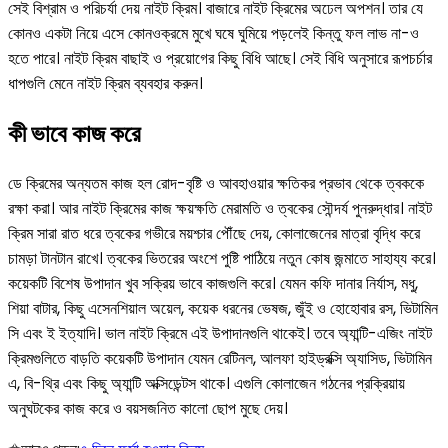
সেই বিশ্রাম ও পরিচর্যা দেয় নাইট ক্রিম। বাজারে নাইট ক্রিমের অঢেল অপশন। তার যে
কোনও একটা নিয়ে এসে কোনওক্রমে মুখে ঘষে ঘুমিয়ে পড়লেই কিন্তু ফল লাভ না-ও
হতে পারে। নাইট ক্রিম বাছাই ও প্রয়োগের কিছু বিধি আছে। সেই বিধি অনুসারে রূপচর্চার
ধাপগুলি মেনে নাইট ক্রিম ব্যবহার করুন।
কী
ভাবে
কাজ
করে
ডে ক্রিমের অন্যতম কাজ হল রোদ-বৃষ্টি ও আবহাওয়ার ক্ষতিকর প্রভাব থেকে ত্বককে
রক্ষা করা। আর নাইট ক্রিমের কাজ ক্ষয়ক্ষতি মেরামতি ও ত্বকের সৌন্দর্য পুনরুদ্ধার। নাইট
ক্রিম সারা রাত ধরে ত্বকের গভীরে ময়শ্চার পৌঁছে দেয়, কোলাজেনের মাত্রা বৃদ্ধি করে
চামড়া টানটান রাখে। ত্বকের ভিতরের অংশে পুষ্টি পাঠিয়ে নতুন কোষ জন্মাতে সাহায্য করে।
কয়েকটি বিশেষ উপাদান খুব সক্রিয় ভাবে কাজগুলি করে। যেমন কফি দানার নির্যাস, মধু,
শিয়া বাটার, কিছু এসেনশিয়াল অয়েল, কয়েক ধরনের ভেষজ, জুঁই ও হোহোবার রস, ভিটামিন
সি এবং ই ইত্যাদি। ভাল নাইট ক্রিমে এই উপাদানগুলি থাকেই। তবে অ্যান্টি-এজিং নাইট
ক্রিমগুলিতে বাড়তি কয়েকটি উপাদান যেমন রেটিনল, আলফা হাইড্রক্সি অ্যাসিড, ভিটামিন
এ, বি-থ্রি এবং কিছু অ্যান্টি অক্সিডেন্টস থাকে। এগুলি কোলাজেন গঠনের প্রক্রিয়ায়
অনুঘটকের কাজ করে ও বয়সজনিত কালো ছোপ মুছে দেয়।