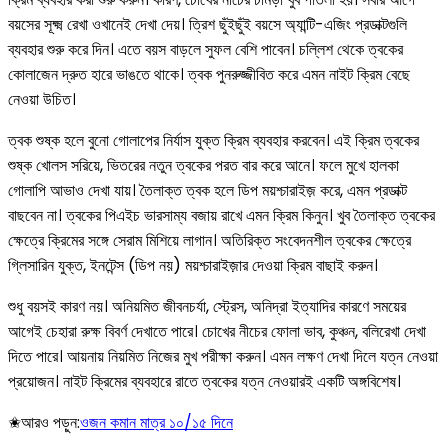
বয়সের সূক্ষ্ম রেখা ওখানেই দেখা দেয়। ত্রিশ ছুঁইছুঁই বয়সে অ্যান্টি-এজিং প্রডাক্টগুলি
ব্যবহার শুরু করে দিন। এতে বয়স বাড়লে সুফল বেশি পাবেন। চল্লিশ থেকে ত্বকের
কোলাজেন দ্রুত হারে ভাঙতে থাকে। ত্বক পুনরুজ্জীবিত করে এমন নাইট ক্রিম বেছে
নেওয়া উচিত।
ত্বক শুষ্ক হলে বুনো গোলাপের নির্যাস যুক্ত ক্রিম ব্যবহার করবেন। এই ক্রিম ত্বকের
শুষ্ক খোলস সরিয়ে, ভিতরের নতুন ত্বকের পরত বার করে আনে। ফলে মুখে হালকা
গোলাপি আভাও দেখা যায়। তৈলাক্ত ত্বক হলে ডিপ ময়শ্চারাইজ় করে, এমন প্রডাক্ট
বাছবেন না। ত্বকের পিএইচ ভারসাম্য বজায় রাখে এমন ক্রিম কিনুন। খুব তৈলাক্ত ত্বকের
ক্ষেত্রে ক্রিমের সঙ্গে সেরাম মিশিয়ে লাগান। অতিরিক্ত সংবেদনশীল ত্বকের ক্ষেত্রে
গ্লিসারিন যুক্ত, ইনটেন্স (ডিপ নয়) ময়শ্চারাইজ়ার দেওয়া ক্রিম বাছাই করুন।
শুধু বয়সই কারণ নয়। অনিয়মিত জীবনচর্যা, স্ট্রেস, অনিদ্রা ইত্যাদির কারণে সময়ের
আগেই চেহারা রুক্ষ বিবর্ণ দেখাতে পারে। চোখের নীচের ফোলা ভাব, কুঞ্চন, বলিরেখা দেখা
দিতে পারে। আয়নায় নিয়মিত নিজের মুখ পরীক্ষা করুন। এমন লক্ষণ দেখা দিলে যত্ন নেওয়া
প্রয়োজন। নাইট ক্রিমের ব্যবহারে রাতে ত্বকের যত্ন নেওয়ারই একটি অঙ্গবিশেষ।
✬আরও পড়ুন:
ওজন কমান মাত্র ১০/১৫ দিনে