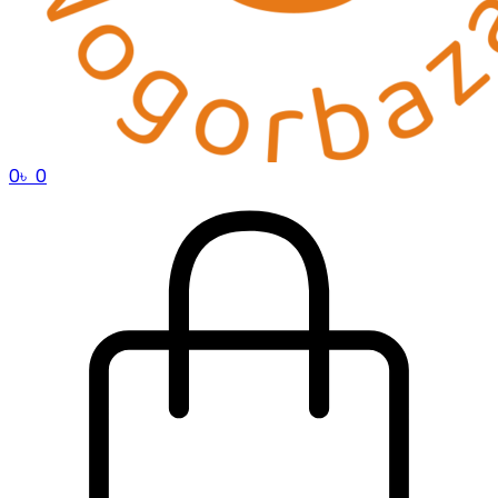
0
৳
0