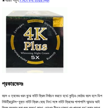
✬আরও পড়ুন:
৭ দিনে ফর্সা হওয়ার ক্রিম
প্রকারভেদঃ
বয়স ও ত্বকের ধরন বুঝে নাইট ক্রিম নির্বাচন করতে হবে। কুড়ির কোঠায় বয়স হলে ডিপ
নিউট্রিয়েন্টস-যুক্ত নাইট ক্রিম বেছে নিন। সঙ্গে নাইট ক্রিমের পাশাপাশি আন্ডার আই
ক্রিম ব্যবহার করা শুরু করুন। কারণ, চোখের নীচের চামড়া খুব পাতলা হয়। সবার আগে