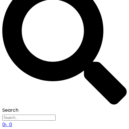
Search
0
৳
0