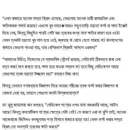
”এখন বাজারে অনেক সস্তা ক্রিম এসেছে, যেগুলোয় অনেক ভারী রাসায়নিক এবং
ক্ষতিকারক পদার্থ রয়েছে। এগুলো খুব তাড়া✬আরও পড়ুন:তাড়ি হয়তো ফর্সা বা সাদা ইফেক্ট
দিয়ে দেয়, কিন্তু কিছুদিন পরেই সেটা বরং ত্বকের জন্য নানা ক্ষতির কারণ হয়ে ওঠে।
যেমন ত্বকটা হয়তো খুব লাল হয়ে ওঠে, জ্বলছে বা রোদে যেতে পারছে না। বাংলাদেশের
বাজারে যেগুলো পাওয়া যায়, তার বেশিরভাগ ক্রিমই আসলে এরকম।”
”আমাদের উচিত, নিজেদের যে স্বাভাবিক সৌন্দর্য রয়েছে, সেটাকেই ঠিকভাবে রাখা এবং
যত্ন করা। মনে রাখতে হবে, সাদা হয়ে যাওয়া সম্ভব না। তবে কিছু মেডিকেশন আছে
যেগুলোয় ত্বক হয়তো উজ্জ্বল হয়।” বলছেন মিজ খান।
কিন্তু যেভাবে গণমাধ্যমে বিজ্ঞাপন দিয়ে অহরহ শরীরের ত্বক ফর্সা করার বিজ্ঞাপন বা
ঘোষণা দেয়া হয়, তাহলে সেগুলো কতটা বিশ্বাসযোগ্য?
ডা: ঝুমু জাহানারা খান বলছেন, ”মেডিকেল পণ্যের ওপর নানা নজরদারি আছে, আইন
আছে। কিন্তু কসমেটিকস পণ্যের ক্ষেত্রে সেটা নেই। সে কারণে ওরা যা খুশি তাই, অনেক
আজেবাজে জিনিসও কনজ্যুমার পণ্য হিসাবে বাজারে ছাড়া হয়। যেমন ফর্সা করার সস্তা
ক্রিম তো অবশ্যই ত্বকের ক্ষতি করবে।”