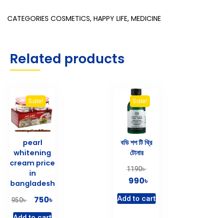
CATEGORIES
COSMETICS
,
HAPPY LIFE
,
MEDICINE
Related products
Sale!
Sale!
pearl
বডি শপ টি থ্রি
whitening
টোনার
cream price
৳
1190
in
৳
990
bangladesh
৳
750
Add to cart
৳
950
Add to cart