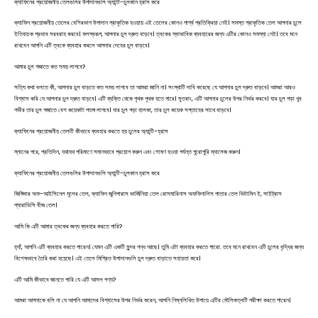
ক্যাফিনের প্রয়োজনীয় তেলগুলির উপাদানগুলি অ্যান্টি-চুলকান হ্রাস করে
ক্যাফিন প্রয়োজনীয় তেলের বেশিরভাগ উপাদান প্রাকৃতিক হওয়ায় এই তেলের কোনও পার্শ্ব প্রতিক্রিয়া নেই। সমস্ত প্রাকৃতিক তেল আপনার চুলে
ইতিবাচক প্রভাব সরবরাহ করবে। ফলস্বরূপ, আপনার চুল দ্রুত বাড়বে। ত্বকের স্বাভাবিক ব্যবহারের জন্য এটির কোনও সমস্যা নেই। তবে মনে
রাখবেন আপনি এটি ত্বকে ব্যবহার করলে আপনার দেহের চুল বাড়বে।
আমার চুল গজাতে কত সময় লাগবে?
সত্যি কথা বলতে কী, আপনার চুল বাড়তে কত সময় লাগবে তা আমরা জানি না। সংস্থাটি দাবি করেছে যে আপনার চুল দ্রুত বাড়বে। আমরা আরও
বিশ্বাস করি যে আপনার চুল দ্রুত বাড়বে। এটি ব্যক্তি থেকে পৃথক পৃথক হতে পারে। সুতরাং, এটি আপনার চুলের উপর নির্ভর করবে। যার চুল পড়া খুব
গভীর তার চুল গজাতে বেশ কয়েকটা পতঙ্গ লাগবে। যার চুল পড়া হালকা, তার চুল কয়েক সপ্তাহের সাথে বাড়বে।
ক্যাফিনের প্রয়োজনীয় তেলটি কীভাবে ব্যবহার করতে হয় চুলের অ্যান্টি-হ্রাস
স্নানের পরে, প্রতিদিন, যথাযথ পরিমাণে সমানভাবে প্রয়োগ করুন এবং শোষণ হওয়া পর্যন্ত পুরোপুরি ম্যাসেজ করুন।
ক্যাফিনের প্রয়োজনীয় তেলগুলির উপাদানগুলি অ্যান্টি-চুলকান হ্রাস করে
জিঙ্গিবার অফ-আইসিনেল মূলের তেল, ক্যাফিন জুনিপারাস ভার্জিনিয়া তেল রোসমারিনাস অফফিনালিস পাতার তেল ভিটামিন ই, সাইট্রাস
প্যারাডিসি বীজ তেল।
আমি কি এটি আমার ত্বকের জন্য ব্যবহার করতে পারি?
হ্যাঁ, আপনি এটি ব্যবহার করতে পারেন। যেমন এটি একটি সুন্দর গন্ধ আছে। তুমি এটা ব্যবহার করতে পারো. তবে মনে রাখবেন এটি চুলের বৃদ্ধির জন্য
বিশেষভাবে তৈরি করা হয়েছে। এই তেলে মিশ্রিত উপাদানগুলি চুল দ্রুত বাড়াতে সহায়তা করে।
এটি আমি কীভাবে জানতে পারি যে এটি আসল পণ্য?
আমরা আপনাকে বলি না যে আপনি আমাদের বিশ্বাসের উপর নির্ভর করেন, আপনি নিম্নলিখিত উপায়ে এটির মৌলিকত্বটি পরীক্ষা করতে পারেন।