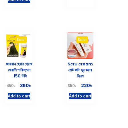
Sale!
Sale!
জাফরান হেয়ার গ্রোথ
Scru cream
থেরাপি পাকিস্তান
ঠোট ফাটা দূর করার
-150 মিলি
ক্রিম
৳
৳
350
220
৳
৳
450
350
Add to cart
Add to cart