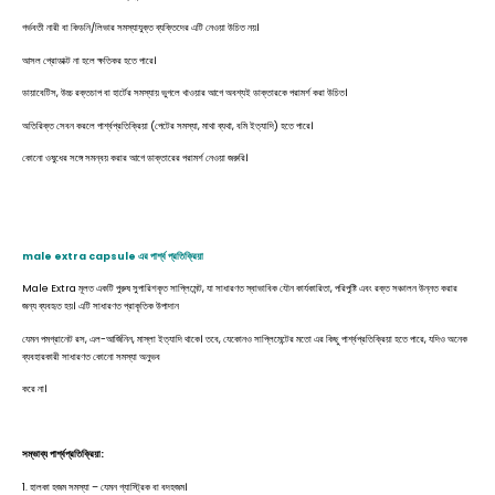
গর্ভবতী নারী বা কিডনি/লিভার সমস্যাযুক্ত ব্যক্তিদের এটি নেওয়া উচিত নয়।
আসল প্রোডাক্ট না হলে ক্ষতিকর হতে পারে।
ডায়াবেটিস, উচ্চ রক্তচাপ বা হার্টের সমস্যায় ভুগলে খাওয়ার আগে অবশ্যই ডাক্তারকে পরামর্শ করা উচিত।
অতিরিক্ত সেবন করলে পার্শ্বপ্রতিক্রিয়া (পেটের সমস্যা, মাথা ব্যথা, বমি ইত্যাদি) হতে পারে।
কোনো ওষুধের সঙ্গে সমন্বয় করার আগে ডাক্তারের পরামর্শ নেওয়া জরুরি।
male extra capsule এর পার্শ্ব প্রতিক্রিয়া
Male Extra মূলত একটি পুরুষ সুপারিশকৃত সাপ্লিমেন্ট, যা সাধারণত স্বাভাবিক যৌন কার্যকারিতা, পরিপুষ্টি এবং রক্ত সঞ্চালন উন্নত করার
জন্য ব্যবহৃত হয়। এটি সাধারণত প্রাকৃতিক উপাদান
যেমন পমগ্রানেট রস, এল-আর্জিনিন, মাস্লা ইত্যাদি থাকে। তবে, যেকোনও সাপ্লিমেন্টের মতো এর কিছু পার্শ্বপ্রতিক্রিয়া হতে পারে, যদিও অনেক
ব্যবহারকারী সাধারণত কোনো সমস্যা অনুভব
করে না।
সম্ভাব্য পার্শ্বপ্রতিক্রিয়া:
1. হালকা হজম সমস্যা – যেমন গ্যাস্ট্রিক বা বদহজম।