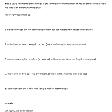
Male Extra একটি জনপ্রিয় পুরুষদের সাপ্লিমেন্ট যা মূলত যৌনস্বাস্থ্য উন্নত করার জন্য ব্যবহার করা হয়। এটি হারবাল ও ভিটামিনের মিশ্রণ
দিয়ে তৈরি। এর মূল কাজ হলো যৌন সক্ষমতা বৃদ্ধি ও
সামগ্রিক পুরুষস্বাস্থ্যকে সাপোর্ট করা।
1. স্ট্যামিনা ও পরফরম্যান্স বৃদ্ধি লিঙ্গে রক্তপ্রবাহ বাড়াতে সাহায্য করে, ফলে যৌন ক্রিয়াকলাপে স্থায়িত্ব ও শক্তি বৃদ্ধি পায়।
2. অর্কেশন উন্নত করা Erectile Dysfunction (ED) বা অর্কেশন সংক্রান্ত সমস্যায় সহায়ক হতে পারে।
3. সেক্সুয়াল পারফরম্যান্স বৃদ্ধি – সহনশীলতা (stamina) ও শক্তি বাড়ায়, ফলে মিলনের সময় দীর্ঘস্থায়ী হতে সাহায্য করে।
4. শুক্রাণুর গুণগত মান উন্নত করা – কিছু গবেষণা অনুযায়ী এটি শুক্রাণুর পরিমাণ ও মান বাড়াতে ভূমিকা রাখতে পারে।
5. এনার্জি ও আত্মবিশ্বাস বৃদ্ধি – শরীরে এনার্জি যোগায়, যা যৌনজীবনে আত্মবিশ্বাস বাড়ায়।
⚠️ সতর্কতা:
এটি ঔষধ নয়, একটি হারবাল সাপ্লিমেন্ট।