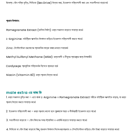
উদ্দেশ্য: যৌন শক্তি বৃদ্ধি, লিবিডো (Sex Drive) উন্নত করা, ইরেকশন শক্তিশালী করা এবং সহনশীলতা বাড়ানো।
প্রধান উপাদান:
Pomegranate Extract (ডালিম নির্যাস): রক্ত সঞ্চালন বাড়াতে সাহায্য করে।
L-Arginine: নাইট্রিক অক্সাইড উৎপাদন বাড়িয়ে ইরেকশন শক্তিশালী করতে পারে।
Zinc: টেস্টোস্টেরন হরমোনের স্বাভাবিক মাত্রা বজায় রাখতে সহায়ক।
Methyl Sulfonyl Methane (MSM): রক্তনালী ও টিস্যুর স্বাস্থ্যের জন্য উপকারী।
Cordyceps: প্রাকৃতিক শক্তিবর্ধক হিসেবে ব্যবহৃত হয়।
Niacin (Vitamin B3): রক্ত প্রবাহ উন্নত করে।
male extra এর কাজ কি
1. রক্ত সঞ্চালন বৃদ্ধি করা – এতে থাকা L-Arginine ও Pomegranate Extract শরীরে নাইট্রিক অক্সাইড বাড়ায়, যা রক্ত
প্রবাহ উন্নত করতে সাহায্য করে।
2. ইরেকশন শক্তিশালী করা – রক্ত প্রবাহ ভালো হলে পুরুষাঙ্গে শক্ত ও দীর্ঘস্থায়ী ইরেকশন হতে পারে।
3. সহনশীলতা বাড়ানো – যৌন মিলনের সময় স্ট্যামিনা ও এনার্জি বাড়াতে সাহায্য করতে পারে।
4. লিবিডো বা যৌন ইচ্ছা বাড়ানো কিছু হারবাল উপাদান লিঙ্গে রক্তপ্রবাহ ও টেসটোস্টেরন বাড়িয়ে যৌন ইচ্ছা বাড়াতে সাহায্য করে।