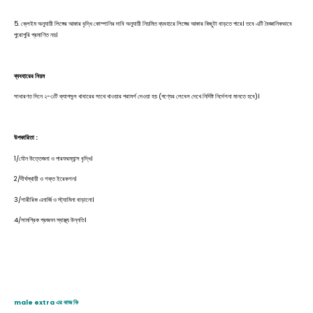
5. ক্লেইম অনুযায়ী লিঙ্গের আকার বৃদ্ধি কোম্পানির দাবি অনুযায়ী নিয়মিত ব্যবহারে লিঙ্গের আকার কিছুটা বাড়তে পারে। তবে এটি বৈজ্ঞানিকভাবে
পুরোপুরি প্রমাণিত নয়।
ব্যবহারের নিয়ম
সাধারণত দিনে ২-৩টি ক্যাপসুল খাবারের সাথে খাওয়ার পরামর্শ দেওয়া হয় (পণ্যের লেবেল দেখে নির্দিষ্ট নির্দেশনা মানতে হবে)।
উপকারিতা :
1/যৌন উত্তেজনা ও পারফরম্যান্স বৃদ্ধি।
2/দীর্ঘস্থায়ী ও শক্ত ইরেকশন।
3/শারীরিক এনার্জি ও স্ট্যামিনা বাড়ানো।
4/সামগ্রিক প্রজনন স্বাস্থ্য উন্নতি।
male extra এর কাজ কি