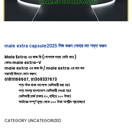
male extra capsule2025 লিঙ্গ করুন লোহার মত শক্ত করুন
Male Extra এর কাজ কি (গোপনাঙ্গ লম্বা মোটা করে )
কোডঃ male extra-V
male extra এর কাজ কি / male extra এর দাম কত
সরাসরি কিনতে ফোন করুন:
01811156507, 01309337573
পণ্য স্টক থাকা সাপেক্ষে ডেলিভারী করা হয়।
পণ্য সমগ্র বাংলাদেশে ডেলিভারী দেওয়া হয়।
ডেলিভারী চার্জ ঢাকায় ৫০,বাহিরে ১০০ টাকা।
অর্ডারের সম্পূর্ণ মূল্য থেকে ১০০ টাকা অগ্রীম প্রযোজ্য।
CATEGORY
UNCATEGORIZED