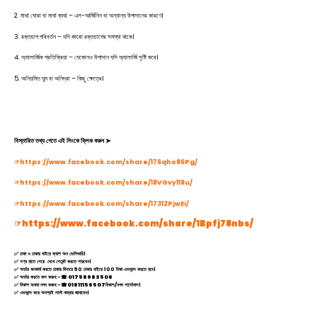
2. মাথা ঘোরা বা মাথা ব্যথা – এল-আর্জিনিন বা অন্যান্য উপাদানের কারণে।
3. রক্তচাপ পরিবর্তন – যদি কারো রক্তচাপের সমস্যা থাকে।
4. অ্যালার্জিক প্রতিক্রিয়া – যেকোনও উপাদান যদি অ্যালার্জি সৃষ্টি করে।
5. অনিয়মিত ঘুম বা অনিদ্রা – কিছু ক্ষেত্রে।
বিস্তারিত তথ্য পেতে এই লিংকে ক্লিক করুন ➤
☞https://www.facebook.com/share/176qho86Pg/
☞https://www.facebook.com/share/18VGvy118u/
☞https://www.facebook.com/share/17312PjwEi/
☞https://www.facebook.com/share/1Bpfj78nbs/
✅ ঢাকা ও ঢাকার বাইরে ক্যাশ অন ডেলিভারি।
✅ পণ্য হাতে পেয়ে দেখে পেমেন্ট করতে পারবেন।
✅ অর্ডার কনফার্ম করতে ঢাকার ভিতরে 50 ঢাকার বাইরে 100 টাকা এডভান্স করতে হবে।
✅ অর্ডার করতে কল করুন:-
☎
01758983508
✅ বিকাশ অথবা নগদ করুন:-
☎
01811156507
বিকাশ/নগদ পার্সোনাল।
✅ এডভান্স করে অবশ্যই লাস্ট নাম্বার জানাবেন।