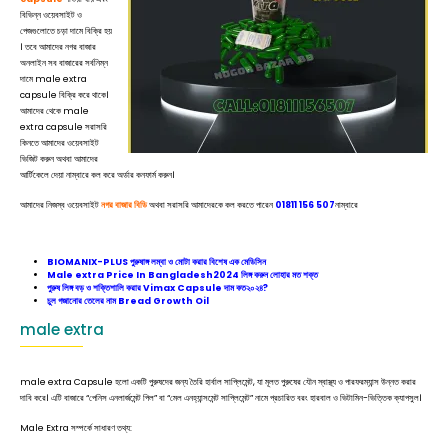
বিভিন্ন ওয়েবসাইট ও
পেজগুলোতে চড়া দামে বিক্রি হয়
। তবে আমাদের নগর বাজার
অনলাইন সব বাজারের সর্বনিম্ন
দামে male extra
capsule বিক্রি করে থাকে।
আমাদের থেকে male
extra capsule সরাসরি
কিনতে আমাদের ওয়েবসাইট
ভিজিট করুন অথবা আমাদের
আর্টিকেলে দেয়া নাম্বারে কল করে অর্ডার কনফার্ম করুন।
আমাদের নিজস্ব ওয়েবসাইট
নগর বাজার বিডি
অথবা সরাসরি আমাদেরকে কল করতে পারেন
01811 156 507
নাম্বারে
BIOMANIX-PLUS পুরুষাঙ্গ লম্বা ও মোটা করার বিশেষ এক মেডিসিন
Male extra Price In Bangladesh2024 লিঙ্গ করুন লোহার মত শক্ত
পুরুষ লিঙ্গ বড় ও শক্তিশালি করার Vimax Capsule দাম কত২০২৪?
চুল গজানোর তেলের নাম Bread Growth Oil
male extra
male extra Capsule হলো একটি পুরুষদের জন্য তৈরি হার্বাল সাপ্লিমেন্ট, যা মূলত পুরুষের যৌন স্বাস্থ্য ও পারফরম্যান্স উন্নত করার
দাবি করে। এটি বাজারে “পেনিস এনলার্জমেন্ট পিল” বা “মেল এনহ্যান্সমেন্ট সাপ্লিমেন্ট” নামে প্রচারিত বরং হারবাল ও ভিটামিন-ভিত্তিক ক্যাপসুল।
Male Extra সম্পর্কে সাধারণ তথ্য: