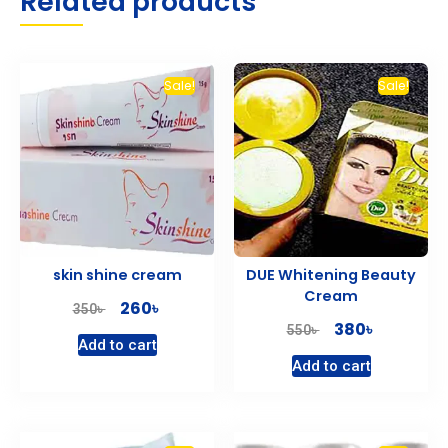
Related products
Sale!
Sale!
skin shine cream
DUE Whitening Beauty
Cream
৳
260
৳
350
৳
380
৳
550
Add to cart
Add to cart