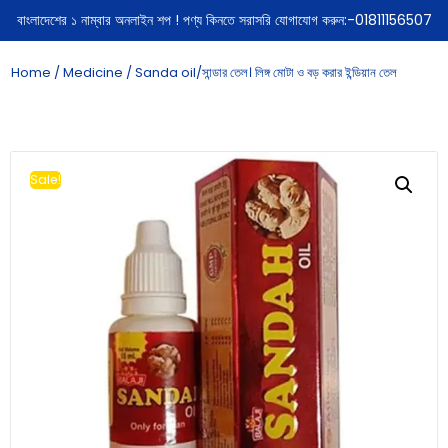
বাংলাদেশের ১ নাম্বার অনলাইন শপ ! পণ্য কিনতে সরাসরি যোগাযোগ করুন:-01811156507
Home
/
Medicine
/ Sanda oil/সান্ডার তেল। লিঙ্গ মোটা ও বড় করার ইন্ডিয়ান তেল
Sale!