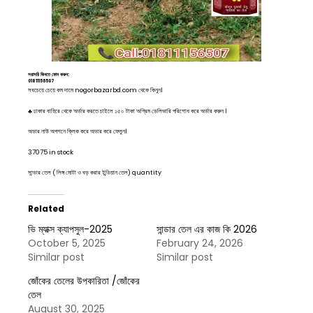
সরাসরি কিনতে ফোন করুন:
01811156507
সবচেয়ে চেয়ে কম দামে nogorbazarbd.com থেকে কিনুন।
♣ ঢাকার বাহিরে থেকে অর্ডার করতে চাইলে ১৫০ টাকা অগ্রিম ডেলিভারি পরিশোধ করে অর্ডার করুন ।
অডার নাউ অপশনে ক্লিক করে অডার করে ফেলুন।
37075 in stock
সান্ডার তেল ( লিঙ্গ মোটা ও বড় করার ইন্ডিয়ান তেল) quantity
Related
ভি ম্যাক্স ক্যাপসুল-2025
সান্ডার তেল এর কাজ কি 2026
October 5, 2025
February 24, 2026
Similar post
Similar post
জোঁকের তেলের উপকারিতা /জোঁকের
তেল
August 30, 2025