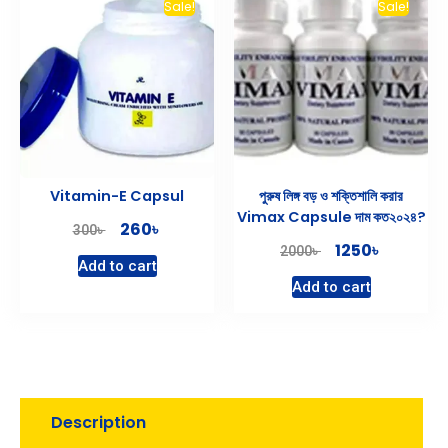
Sale!
Sale!
Vitamin-E Capsul
পুরুষ লিঙ্গ বড় ও শক্তিশালি করার
Vimax Capsule দাম কত২০২৪?
৳
260
৳
300
৳
1250
৳
2000
Add to cart
Add to cart
Description